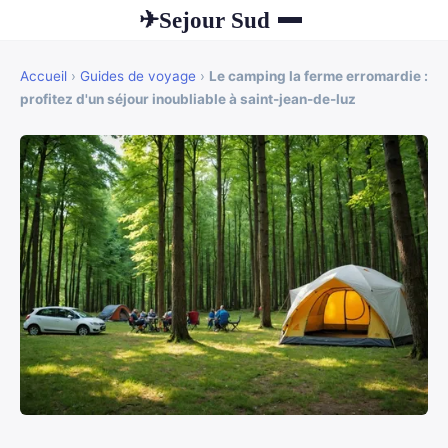
Sejour Sud
✈
Accueil
›
Guides de voyage
›
Le camping la ferme erromardie :
profitez d'un séjour inoubliable à saint-jean-de-luz